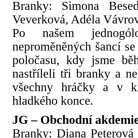
Branky: Simona Besed
Veverková, Adéla Vávro
Po našem jednogól
neproměněných šancí se
poločasu, kdy jsme bě
nastříleli tři branky a n
všechny hráčky a v kl
hladkého konce.
JG – Obchodní akdemie
Branky: Diana Peterová 