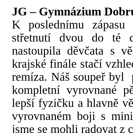
JG – Gymnázium Dobruš
K poslednímu zápasu c
střetnutí dvou do té 
nastoupila děvčata s v
krajské finále stačí vzh
remíza. Náš soupeř byl p
kompletní vyrovnané p
lepší fyzičku a hlavně vě
vyrovnaném boji s min
jsme se mohli radovat z c