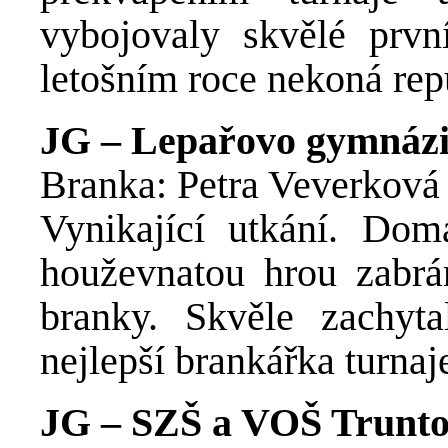
vybojovaly skvělé prvn
letošním roce nekoná rep
JG – Lepařovo gymnáziu
Branka: Petra Veverková
Vynikající utkání. Dom
houževnatou hrou zabrán
branky. Skvěle zachy
nejlepší brankářka turnaj
JG – SZŠ a VOŠ Truntov