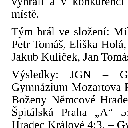
vyhráli a v konkurenci 
místě.
Tým hrál ve složení: Mi
Petr Tomáš, Eliška Holá,
Jakub Kulíček, Jan Tom
Výsledky: JGN – Gy
Gymnázium Mozartova P
Boženy Němcové Hrade
Špitálská Praha „A“ 
Hradec Králové 4:3, – G