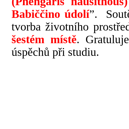
(Phengaris nausithous
Babiččino údolí
”. Sout
tvorba životního prostře
šestém místě
. Gratulu
úspěchů při studiu.