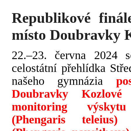
Republikové finá
místo Doubravky 
22.–23. června 2024 s
celostátní přehlídka Stř
našeho gymnázia
po
Doubravky Kozlové
s
monitoring výskyt
(Phengaris teleius