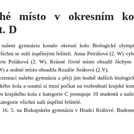
hé místo v okresním kol
t. D
 našem gymnáziu konalo okresní kolo Biologické olympi
všichni se stáli úspěšnými řešiteli. Anna Petrášová (2. W) vyb
rie Poláková (2. W). Krásné čtvrté místo obsadil Jáchym 
W) a sedmé místo obsadila Rozálie Jiráková (2.V).
ezentaci našeho gymnázia a přeji jim hodně dalších biologi
kého kola a ostatní si musí počkat na rozhodnutí krajské ko
Do krajského kola z kategorie C postupuje 10 studentů z naš
ategorie všichni naši úspěšní řešitelé.
k 16. 5. na Biskupském gymnáziu v Hradci Králové. Budeme j