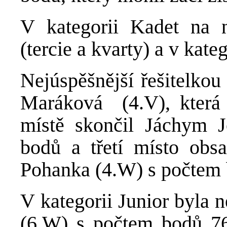
V kategorii Kadet na n
(tercie a kvarty) a v kate
Nejúspěšnější řešitelkou
Maráková (4.V), která
místě skončil Jáchym J
bodů a třetí místo obs
Pohanka (4.W) s počtem 
V kategorii Junior byla 
(6.W) s počtem bodů 7