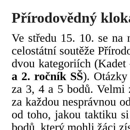
Přírodovědný klok
Ve středu 15. 10. se na 
celostátní soutěže Příro
dvou kategoriích (Kadet
a 2. ročník SŠ
). Otázky
za 3, 4 a 5 bodů. Velmi 
za každou nesprávnou od
od toho, jakou taktiku s
bodů, který mohli žáci zí