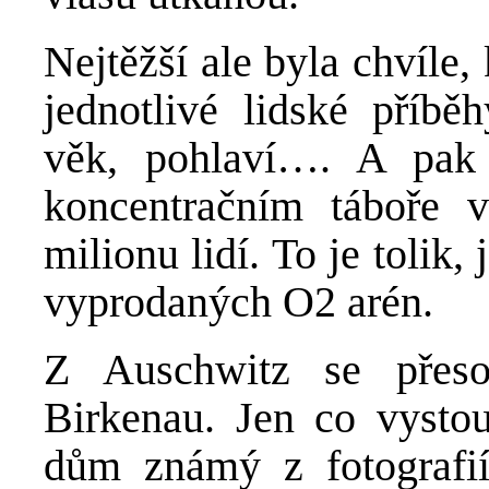
Nejtěžší ale byla chvíle,
jednotlivé lidské příbě
věk, pohlaví…. A pak t
koncentračním táboře 
milionu lidí. To je tolik
vyprodaných O2 arén.
Z Auschwitz se přes
Birkenau. Jen co vysto
dům známý z fotografií