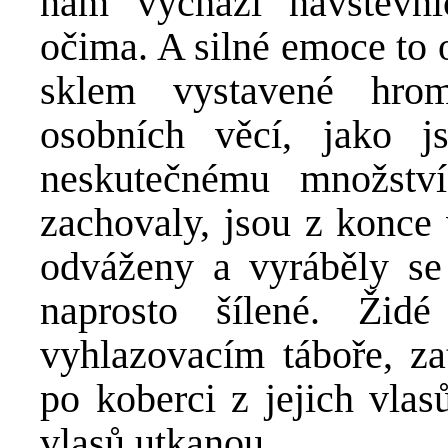
nám vychází návštěvní
očima. A silné emoce to 
sklem vystavené hro
osobních věcí, jako j
neskutečnému množství
zachovaly, jsou z konce 
odváženy a vyráběly se
naprosto šílené. Žid
vyhlazovacím táboře, z
po koberci z jejich vlas
vlasů utkanou.