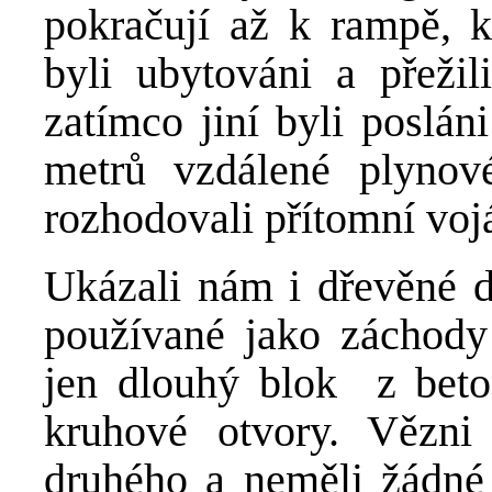
pokračují až k rampě, k
byli ubytováni a přežil
zatímco jiní byli poslán
metrů vzdálené plyno
rozhodovali přítomní vojác
Ukázali nám i dřevěné d
používané jako záchody
jen dlouhý blok z beto
kruhové otvory. Vězni
druhého a neměli žádné 