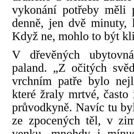
vykonání potřeby měli 
denně, jen dvě minuty, 
Když ne, mohlo to být kl
V dřevěných ubytovná
paland. „Z očitých svě
vrchním patře bylo nej
které žraly mrtvé, často 
průvodkyně. Navíc tu byl
ze zpocených těl, v zim
venku, mnohdy i mínus