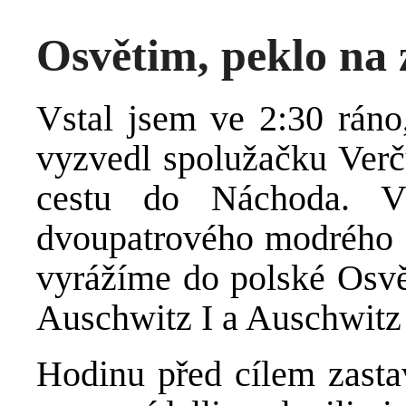
Osvětim, peklo na
Vstal jsem ve 2:30 ráno,
vyzvedl spolužačku Verču
cestu do Náchoda. V
dvoupatrového modrého a
vyrážíme do polské Osvě
Auschwitz I a Auschwitz 
Hodinu před cílem zast