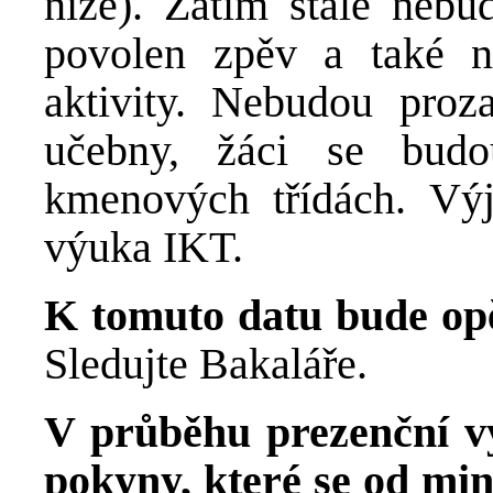
níže). Zatím stále nebu
povolen zpěv a také 
aktivity. Nebudou proz
učebny, žáci se bud
kmenových třídách. Vý
výuka IKT.
K tomuto datu bude opě
Sledujte Bakaláře.
V průběhu prezenční v
pokyny, které se od minu