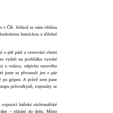
n v ČR. Jelikož se nám většina
dlouholetou hutnickou a těžební
ní o půl páté a cestování všemi
se vydali na prohlídku vysoké
u) o vsázce, odpichu surového
é jsme se přesunuli jen o pár
až po gripen. A právě sem jsme
ístupu průvodkyně, exponáty se
i expozici báňské záchranářské
 dne – sfárání do dolu. Místo