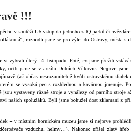
avě !!!
spěchu v soutěži U6 vstup do jednoho z IQ parků či hvězdáre
profláknutá“, rozhodli jsme se pro výlet do Ostravy, města s 
si vybrali úterý 14. listopadu. Poté, co jsme přežili vstává
y, octli jsme se v areálu Dolních Vítkovic. Nejprve jsme 
jímavě (ač občas nesrozumitelně kvůli ostravskému dialekt
 kterém se vysoká pec s rozhlednou a kavárnou jmenuje. Pot
é jsou vystaveny různé stroje a vynálezy od parního stroje 
ství našich spolužáků. Byli jsme bohužel dost zklamaní z př
andek – v místním hornickém muzeu jsme si nejprve prohlédl
 odčerpávače vzduchu, helmy…). Nakonec přišel zlatý hřeb