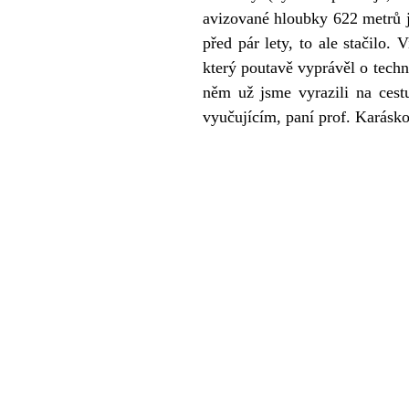
avizované hloubky 622 metrů js
před pár lety, to ale stačilo.
který poutavě vyprávěl o techn
něm už jsme vyrazili na cest
vyučujícím, paní prof. Karásk