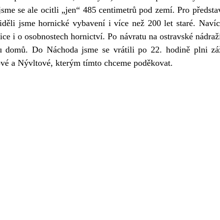
me se ale ocitli „jen“ 485 centimetrů pod zemí. Pro představ
 Viděli jsme hornické vybavení i více než 200 let staré. Nav
ice i o osobnostech hornictví. Po návratu na ostravské nádraž
u domů. Do Náchoda jsme se vrátili po 22. hodině plni zá
ové a Nývltové, kterým tímto chceme poděkovat.