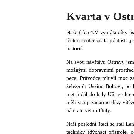
Kvarta v Ostr
Naše třída 4.V vyhrála díky ú
těchto center zdála již dost „
historií.
Na svou návštěvu Ostravy jsme 
možnými dopravními prostředk
pece. Průvodce mluvil moc za
železa či Usainu Boltovi, po
metrů dál do haly U6, ve kter
měli vstup zadarmo díky vítěz
nám ale velmi líbily.
Naší poslední štací se stal L
techniky (dýchací přístroje,