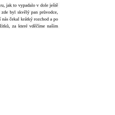
u, jak to vypadalo v dole ještě
íc zde byl skvělý pan průvodce,
í nás čekal krátký rozchod a po
žitků, za které vděčíme našim