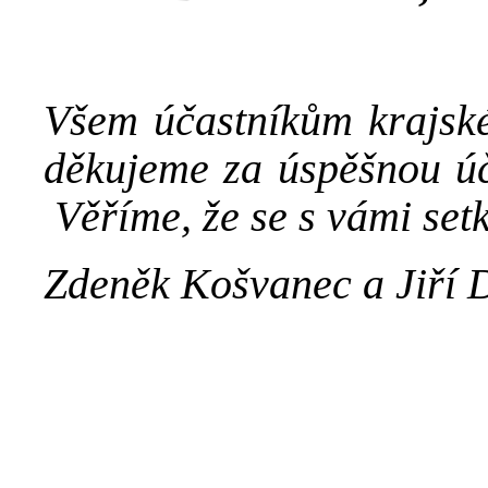
Všem účastníkům krajsk
děkujeme za úspěšnou úča
Věříme, že se s vámi setk
Zdeněk Košvanec a Jiří D