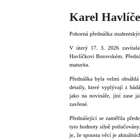
Karel Havlíč
Pokorná přednáška studentsk
V úterý 17. 3. 2026 zavíta
Havlíčkovi Borovském. Přednáš
maturita.
Přednáška byla velmi obsáhlá
detaily, které vyplývají z bá
jako na novináře, jiní zase ja
zavřené.
Přednášející se zaměřila před
tyto hodnoty silně potlačovány
je, že spousta věcí je aktuální