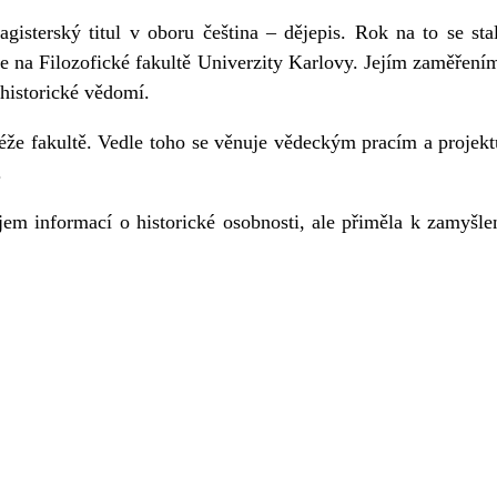
isterský titul v oboru čeština – dějepis. Rok na to se sta
še na Filozofické fakultě Univerzity Karlovy. Jejím zaměřením 
historické vědomí.
éže fakultě. Vedle toho se věnuje vědeckým pracím a projek
.
jem informací o historické osobnosti, ale přiměla k zamyšle