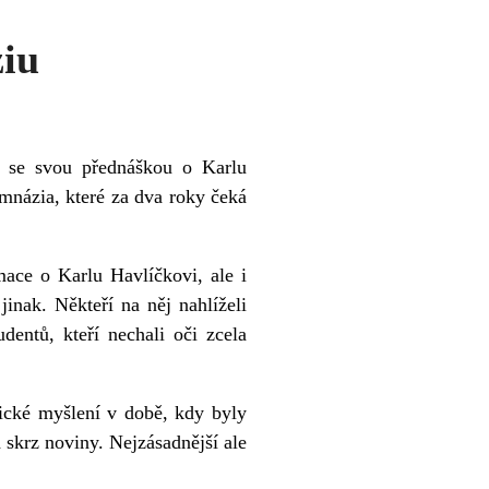
ziu
 se svou přednáškou o Karlu
mnázia, které za dva roky čeká
ace o Karlu Havlíčkovi, ale i
inak. Někteří na něj nahlíželi
udentů, kteří nechali oči zcela
tické myšlení v době, kdy byly
 skrz noviny. Nejzásadnější ale