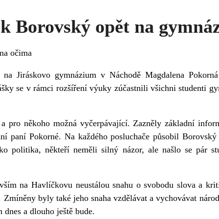
ek Borovský opět na gymná
ýma očima
la na Jiráskovo gymnázium v Náchodě Magdalena Pokorná
ky se v rámci rozšíření výuky zúčastnili všichni studenti gy
 a pro někoho možná vyčerpávající. Zazněly základní inform
dání paní Pokorné. Na každého posluchače působil Borovský j
ko politika, někteří neměli silný názor, ale našlo se pár st
evším na Havlíčkovu neustálou snahu o svobodu slova a kri
. Zmíněny byly také jeho snaha vzdělávat a vychovávat národ
ch dnes a dlouho ještě bude.