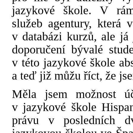
jazykové škole. V rá
služeb agentury, která 
v databázi kurzů, ale já
doporučení bývalé stud
v této jazykové škole ab
a teď již můžu říct, že js
Měla jsem možnost úča
v jazykové škole Hispan
právu v posledních dv