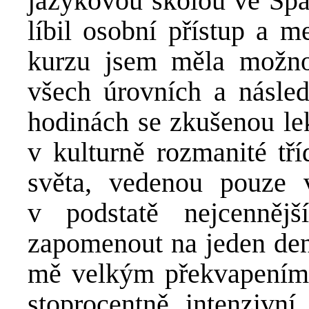
jazykovou školou ve Špa
líbil osobní přístup a 
kurzu jsem měla možno
všech úrovních a násle
hodinách se zkušenou lek
v kulturně rozmanité tří
světa, vedenou pouze 
v podstatě nejcenněj
zapomenout na jeden den 
mě velkým překvapením.
stoprocentně intenzivn