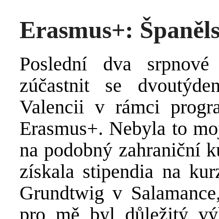
Erasmus+: Španěls
Poslední dva srpnov
zúčastnit se dvoutýde
Valencii v rámci progr
Erasmus+. Nebyla to moj
na podobný zahraniční ku
získala stipendia na k
Grundtwig v Salamance,
pro mě byl důležitý v