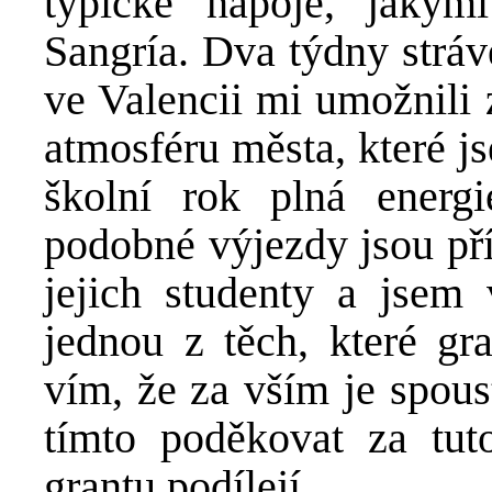
typické nápoje, jaký
Sangría. Dva týdny stráv
ve Valencii mi umožnili 
atmosféru města, které j
školní rok plná energ
podobné výjezdy jsou pří
jejich studenty a jsem 
jednou z těch, které gr
vím, že za vším je spous
tímto poděkovat za tut
grantu podílejí.