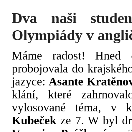
Dva naši stude
Olympiády v angli
Máme radost! Hned d
probojovala do krajskéh
jazyce:
Asante Kratěno
klání, které zahrnova
vylosované téma, v 
Kubeček
ze 7. W byl dru