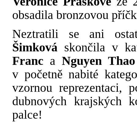
Veronice Práškové
ze 2
obsadila bronzovou příčk
Neztratili se ani osta
Šimková
skončila v ka
Franc
a
Nguyen Tha
v početně nabité kateg
vzornou reprezentaci, 
dubnových krajských k
palce!