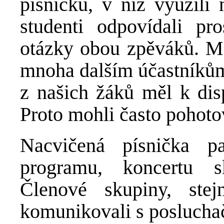
písničku, v níž využili
studenti odpovídali pr
otázky obou zpěváků. Mě
mnoha dalším účastníkům 
z našich žáků měl k dis
Proto mohli často pohoto
Nacvičená písnička 
programu, koncertu 
Členové skupiny, ste
komunikovali s posluchači