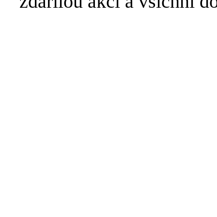
zdařilou akci a všichni d