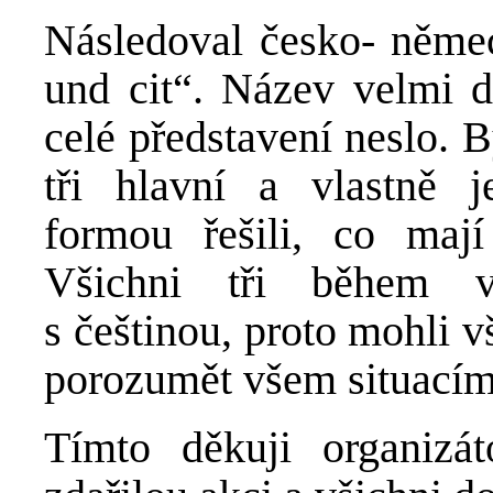
Následoval česko- něme
und cit“. Název velmi d
celé představení neslo. 
tři hlavní a vlastně j
formou řešili, co maj
Všichni tři během vy
s češtinou, proto mohli v
porozumět všem situacím
Tímto děkuji organizá