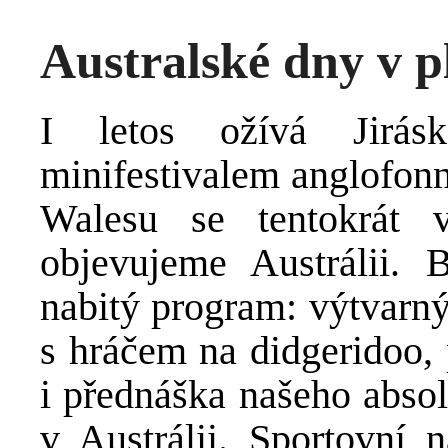
Australské dny v 
I letos ožívá Jirás
minifestivalem anglofon
Walesu se tentokrát
objevujeme Austrálii.
nabitý program: výtvarn
s hráčem na didgeridoo,
i přednáška našeho absol
v Austrálii. Sportovní 