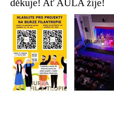
děkuje! Ať AULA žije!